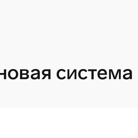
новая система
к 8