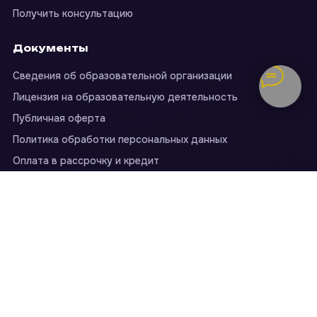
Получить консультацию
Документы
Сведения об образовательной организации
Лицензия на образовательную деятельность
Публичная оферта
Политика обработки персональных данных
Оплата в рассрочку и кредит
Образовательные услуги оказывает
ИП Перевертайло Мария
Леонидовна
на основании государственной лицензии на
образовательную деятельность
№Л035-01199-54/00675248
(дополнительное образование детей и взрослых).
Проверить
лицензию
·
Сведения об образовательной организации
ИНН
540419041318
ОГРНИП
319547600062038
630004, г. Новосибирск, пр-кт Димитрова, д. 7, офис 739