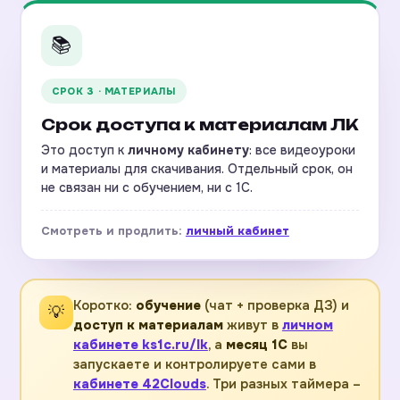
📚
СРОК 3 · МАТЕРИАЛЫ
Срок доступа к материалам ЛК
Это доступ к
личному кабинету
: все видеоуроки
и материалы для скачивания. Отдельный срок, он
не связан ни с обучением, ни с 1С.
Смотреть и продлить:
личный кабинет
Коротко:
обучение
(чат + проверка ДЗ) и
💡
доступ к материалам
живут в
личном
кабинете ks1c.ru/lk
, а
месяц 1С
вы
запускаете и контролируете сами в
кабинете 42Clouds
. Три разных таймера –