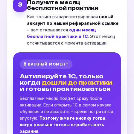
Получите месяц
3
бесплатной практики
Как только вы зарегистрировали
новый
аккаунт по нашей реферальной ссылке
– вам открывается
один месяц
бесплатной практики в 1С
. Этот месяц
отсчитывается с момента активации.
⏳ ВАЖНЫЙ МОМЕНТ
Активируйте 1С, только
когда
дошли до практики
и готовы практиковаться
Бесплатный месяц пойдёт сразу после
активации. Если открыть 1С в самом начале
обучения и не заходить – время потратится
впустую.
Поэтому жмите кнопку тогда,
когда реально готовы отрабатывать
задания.