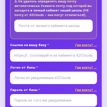
⚠️ Не удалось определить вашу почту
автоматически. Укажите почту, под которой вы
заходите
в личный кабинет нашей школы
(НЕ
почту от 42Clouds – они могут отличаться!).
Ссылка на вашу базу
*
Где взять? →
Логин от базы
*
Где взять? →
Пароль от базы
*
Где взять? →