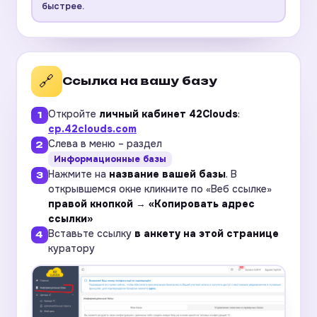
быстрее.
🔗
Ссылка на вашу базу
Откройте
личный кабинет 42Clouds
:
cp.42clouds.com
Слева в меню – раздел
Информационные базы
Нажмите на
название вашей базы
. В
открывшемся окне кликните по «Веб ссылке»
правой кнопкой
→
«Копировать адрес
ссылки»
Вставьте ссылку
в анкету на этой странице
куратору