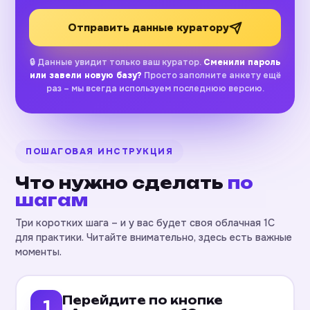
Отправить данные куратору
🔒 Данные увидит только ваш куратор.
Сменили пароль
или завели новую базу?
Просто заполните анкету ещё
раз – мы всегда используем последнюю версию.
ПОШАГОВАЯ ИНСТРУКЦИЯ
Что нужно сделать
по
шагам
Три коротких шага – и у вас будет своя облачная 1С
для практики. Читайте внимательно, здесь есть важные
моменты.
Перейдите по кнопке
1