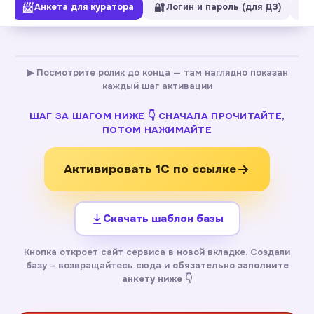
📨
🔐
⏳
ы
Анкета для куратора
Логин и пароль (для ДЗ)
▶ Посмотрите ролик до конца — там наглядно показан
каждый шаг активации
ШАГ ЗА ШАГОМ НИЖЕ 👇 СНАЧАЛА ПРОЧИТАЙТЕ,
ПОТОМ НАЖИМАЙТЕ
Активировать 1С по ссылке
Скачать шаблон базы
Кнопка откроет сайт сервиса в новой вкладке. Создали
базу – возвращайтесь сюда и
обязательно заполните
анкету ниже
👇