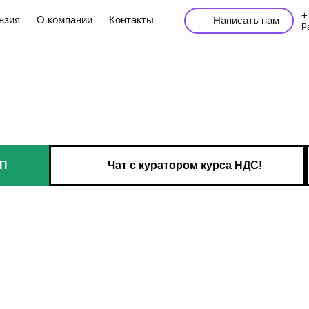
+7 (969) 129 47 9
О компании
Контакты
Написать нам
Работаем по РФ он
ИП
Чат с куратором курса НДС!