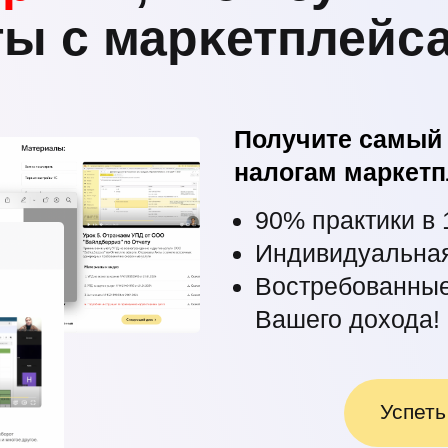
ы с марĸетплейса
Получите самый 
налогам маркетп
90% практики в
Индивидуальная
Востребованные
Вашего дохода!
Успеть