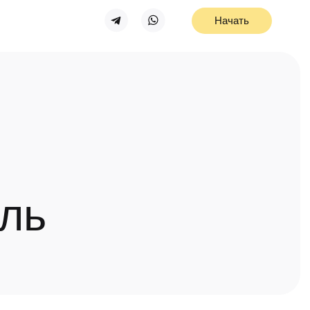
Начать
ль