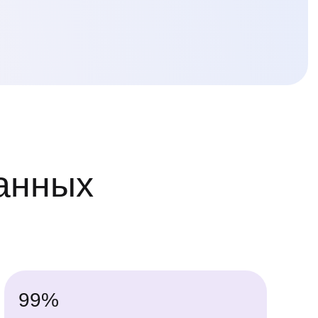
ванных
!
99%