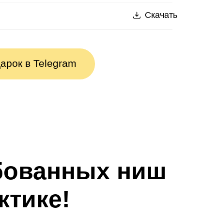
Скачать
арок в Telegram
ебованных ниш
ктике!