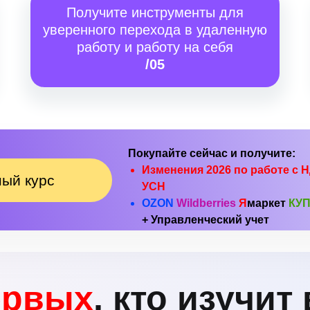
Получите инструменты для
уверенного перехода в удаленную
работу и работу на себя
/05
Покупайте сейчас и получите:
Изменения 2026 по работе с 
ный курс
УСН
OZON
Wildberries
Я
маркет
КУ
+ Управленческий учет
ервых
, кто изучит