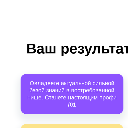
Ваш результат
Овладеете актуальной сильной
базой знаний в востребованной
нише. Станете настоящим профи
/01