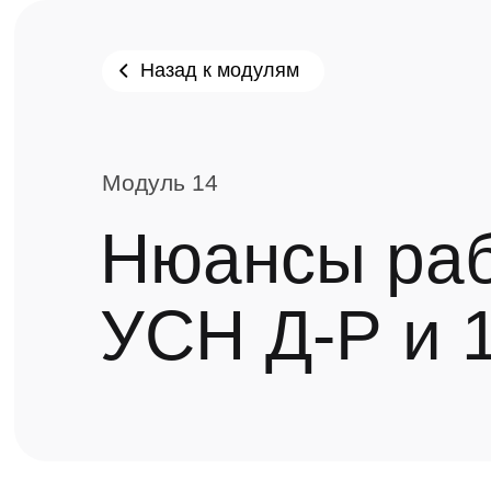
Назад к модулям
Модуль 14
Нюансы раб
УСН Д-Р и 
Урок 1
Уро
Урок 2
ДЗ
Урок 3