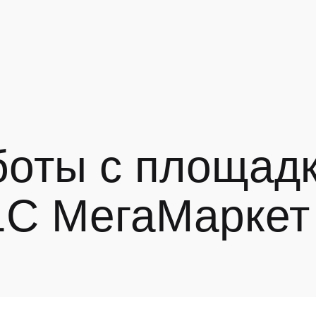
оты с площадк
1С МегаМаркет
к 6